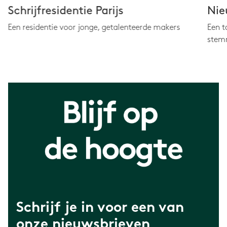
Schrijfresidentie Parijs
Nie
Een residentie voor jonge, getalenteerde makers
Een t
stemm
Schrijf je in voor een van
onze nieuwsbrieven