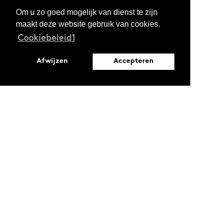
Om u zo goed mogelijk van dienst te zijn
maakt deze website gebruik van cookies.
Cookiebeleid1
Afwijzen
Accepteren
Leopoldstraat 66
1000 Brussel
Ontdekken
Verdiepen
Activiteiten
Thema's