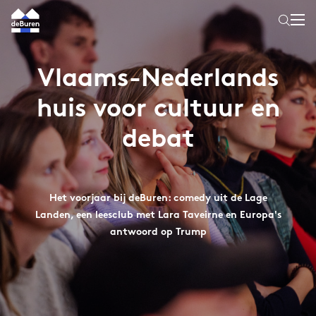
Vlaams-Nederlands
huis voor cultuur en
debat
Het voorjaar bij deBuren: comedy uit de Lage
Landen, een leesclub met Lara Taveirne en Europa's
antwoord op Trump